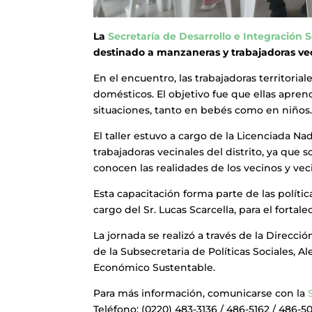
La
Secretaría de Desarrollo e Integración S
destinado a manzaneras y trabajadoras vec
En el encuentro, las trabajadoras territoria
domésticos. El objetivo fue que ellas apre
situaciones, tanto en bebés como en niños
El taller estuvo a cargo de la Licenciada N
trabajadoras vecinales del distrito, ya que 
conocen las realidades de los vecinos y vec
Esta capacitación forma parte de las polític
cargo del Sr. Lucas Scarcella, para el fortal
La jornada se realizó a través de la Direcci
de la Subsecretaria de Políticas Sociales, A
Económico Sustentable.
Para más información, comunicarse con la
Teléfono: (0220) 483-3136 / 486-5162 / 486-5