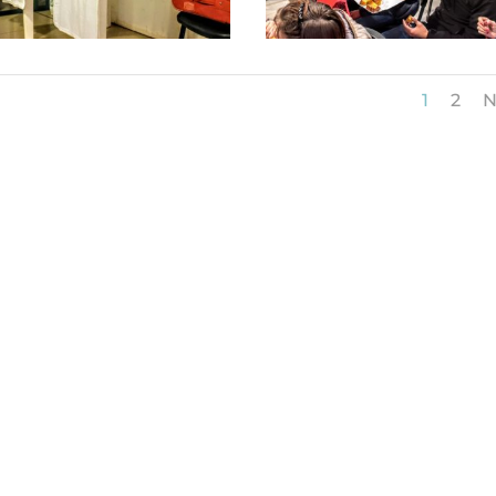
1
2
N