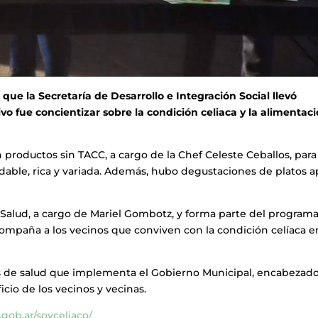
 que la Secretaría de Desarrollo e Integración Social llevó
ivo fue concientizar sobre la condición celiaca y la alimentac
n productos sin TACC, a cargo de la Chef Celeste Ceballos, par
udable, rica y variada. Además, hubo degustaciones de platos a
e Salud, a cargo de Mariel Gombotz, y forma parte del program
compaña a los vecinos que conviven con la condición celíaca e
cas de salud que implementa el Gobierno Municipal, encabezad
io de los vecinos y vecinas.
gob.ar/soyceliaco/