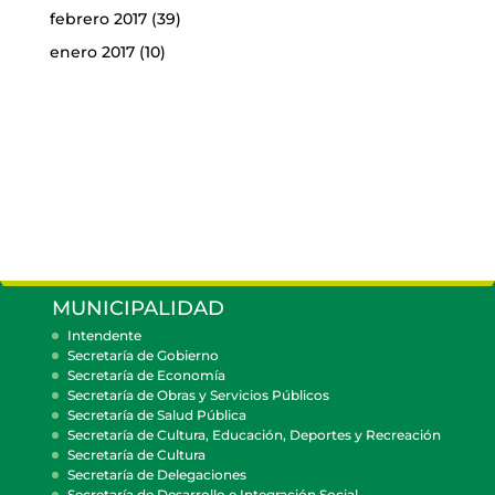
febrero 2017
(39)
enero 2017
(10)
MUNICIPALIDAD
Intendente
Secretaría de Gobierno
Secretaría de Economía
Secretaría de Obras y Servicios Públicos
Secretaría de Salud Pública
Secretaría de Cultura, Educación, Deportes y Recreación
Secretaría de Cultura
Secretaría de Delegaciones
Secretaría de Desarrollo e Integración Social