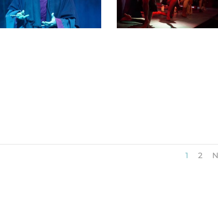
1
2
N