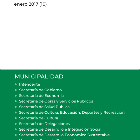
enero 2017
(10)
MUNICIPALIDAD
Intendente
Secretaría de Gobierno
Secretaría de Economía
Secretaría de Obras y Servicios Públicos
Secretaría de Salud Pública
Secretaría de Cultura, Educación, Deportes y Recreación
Secretaría de Cultura
Secretaría de Delegaciones
Secretaría de Desarrollo e Integración Social
Secretaría de Desarrollo Económico Sustentable