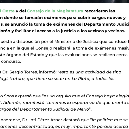
l Oeste
y del
Consejo de la Magistratura
recorrieron las
s en donde se tomarán exámenes para cubrir cargos nuevos y
ás, se anunció la toma de exámenes del Departamento Judici
rón y facilitar el acceso a la justicia a los vecinos y vecinas.
esta a disposición por el Ministerio de Justicia que conduce E
vincia en la que el Consejo realizará la toma de exámenes masi
 este órgano del Estado y que las evaluaciones se realicen cerca
 concurso.
 Dr. Sergio Torres, informó: “
esta es una actividad de tipo
agistratura, que tiene su sede en La Plata, a todos los
avo Soos expresó que “
es un orgullo que el Consejo haya elegid
. Además, manifestó “tenemos la esperanza de que pronto 
argos del Departamento Judicial de Merlo
”.
onaerense, Dr. Inti Pérez Aznar destacó que “
la política que se
exámenes descentralizada, es muy importante porque acerca