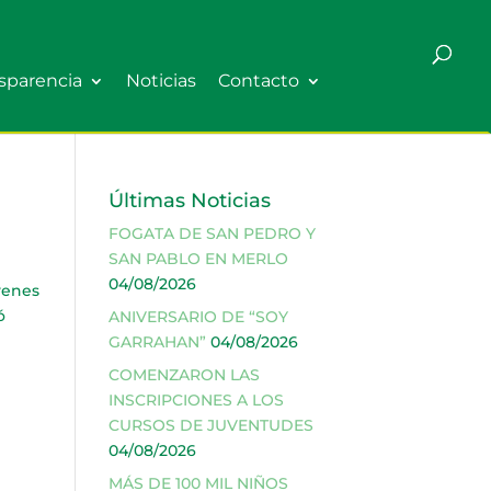
sparencia
Noticias
Contacto
Últimas Noticias
FOGATA DE SAN PEDRO Y
SAN PABLO EN MERLO
04/08/2026
venes
ó
ANIVERSARIO DE “SOY
GARRAHAN”
04/08/2026
COMENZARON LAS
INSCRIPCIONES A LOS
CURSOS DE JUVENTUDES
04/08/2026
MÁS DE 100 MIL NIÑOS