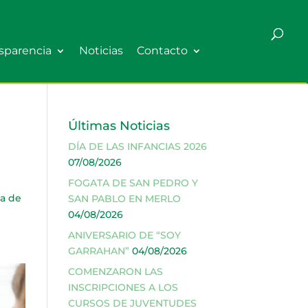
sparencia
Noticias
Contacto
Últimas Noticias
DÍA DE LAS INFANCIAS 2026
07/08/2026
FOGATA DE SAN PEDRO Y
za de
SAN PABLO EN MERLO
04/08/2026
ANIVERSARIO DE “SOY
GARRAHAN”
04/08/2026
COMENZARON LAS
INSCRIPCIONES A LOS
CURSOS DE JUVENTUDES