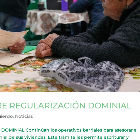
E REGULARIZACIÓN DOMINIAL
uierdo
,
Noticias
NIAL Continúan los operativos barriales para asesorar a
ial de sus viviendas. Este trámite les permite escriturar y