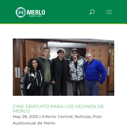
CINE GRATUITO PARA LOS VECINOS DE
MERLO
May 28, 2025
|
Inferior Central
,
Noticias
,
Polo
Audiovisual de Merlo