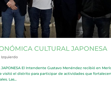
RONÓMICA CULTURAL JAPONESA
 Izquierdo
PONESA El Intendente Gustavo Menéndez recibió en Merlo
isitó el distrito para participar de actividades que fortalecen
les. Las...