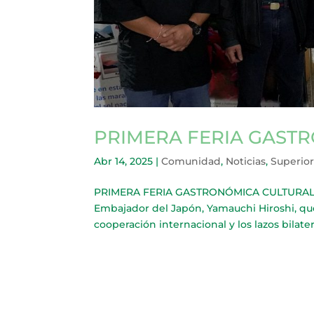
PRIMERA FERIA GAST
Abr 14, 2025
|
Comunidad
,
Noticias
,
Superior
PRIMERA FERIA GASTRONÓMICA CULTURAL JA
Embajador del Japón, Yamauchi Hiroshi, que v
cooperación internacional y los lazos bilatera