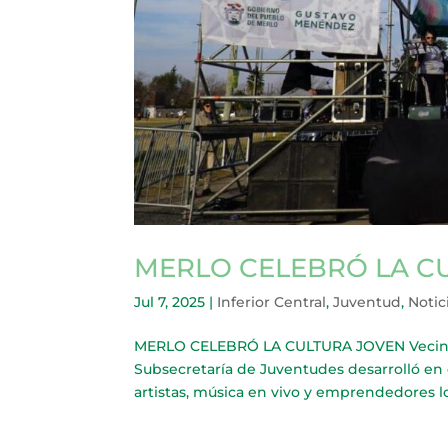
MERLO CELEBRÓ LA C
Jul 7, 2025
|
Inferior Central
,
Juventud
,
Notic
MERLO CELEBRÓ LA CULTURA JOVEN Vecinos d
Subsecretaría de Juventudes desarrolló en 
artistas, música en vivo y emprendedores loc