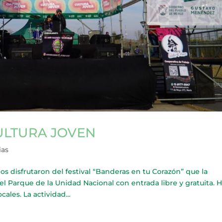
ULTURA JOVEN
ias
isfrutaron del festival “Banderas en tu Corazón” que la
el Parque de la Unidad Nacional con entrada libre y gratuita. 
ales. La actividad...