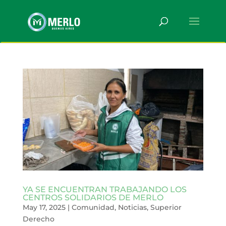
YA SE ENCUENTRAN TRABAJANDO LOS
CENTROS SOLIDARIOS DE MERLO
May 17, 2025
|
Comunidad
,
Noticias
,
Superior
Derecho