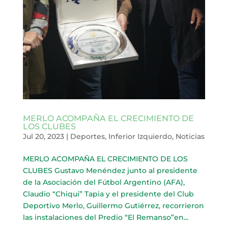
MERLO ACOMPAÑA EL CRECIMIENTO DE
LOS CLUBES
Jul 20, 2023
|
Deportes
,
Inferior Izquierdo
,
Noticias
MERLO ACOMPAÑA EL CRECIMIENTO DE LOS
CLUBES Gustavo Menéndez junto al presidente
de la Asociación del Fútbol Argentino (AFA),
Claudio “Chiqui” Tapia y el presidente del Club
Deportivo Merlo, Guillermo Gutiérrez, recorrieron
las instalaciones del Predio “El Remanso”en...