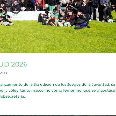
UD 2026
cias
zamiento de la 3ra edición de los Juegos de la Juventud, se
útbol y vóley, tanto masculino como femenino, que se disputará
ubsecretaría...