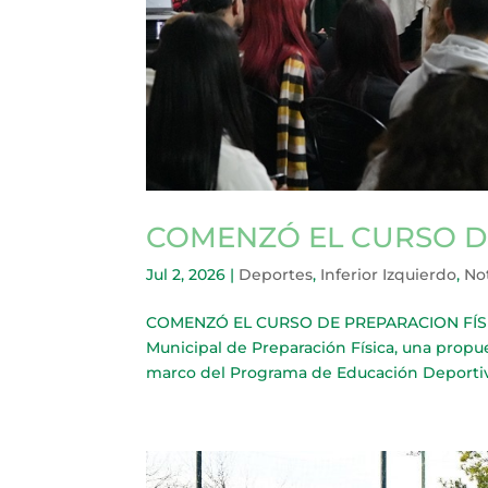
COMENZÓ EL CURSO D
Jul 2, 2026
|
Deportes
,
Inferior Izquierdo
,
Not
COMENZÓ EL CURSO DE PREPARACION FÍSICA 
Municipal de Preparación Física, una propu
marco del Programa de Educación Deportiva. 