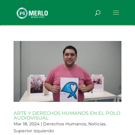
ARTE Y DERECHOS HUMANOS EN EL POLO
AUDIOVISUAL
Mar 18, 2024
|
Derechos Humanos
,
Noticias
,
Superior Izquierdo