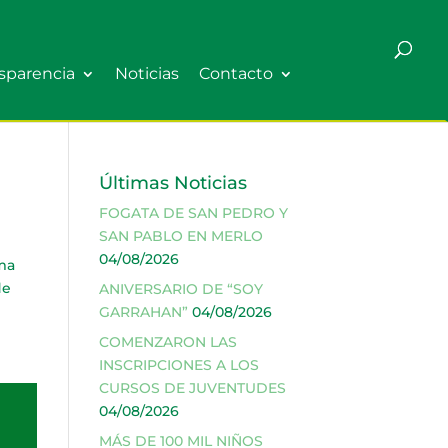
sparencia
Noticias
Contacto
Últimas Noticias
FOGATA DE SAN PEDRO Y
SAN PABLO EN MERLO
04/08/2026
ma
de
ANIVERSARIO DE “SOY
GARRAHAN”
04/08/2026
COMENZARON LAS
INSCRIPCIONES A LOS
CURSOS DE JUVENTUDES
04/08/2026
MÁS DE 100 MIL NIÑOS