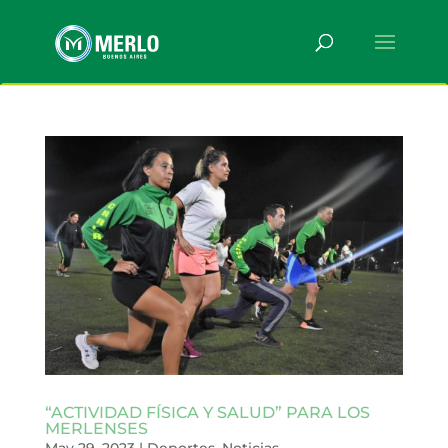
“ACTIVIDAD FÍSICA Y SALUD” PARA LOS
MERLENSES
May 29, 2023
|
Deportes
,
Noticias