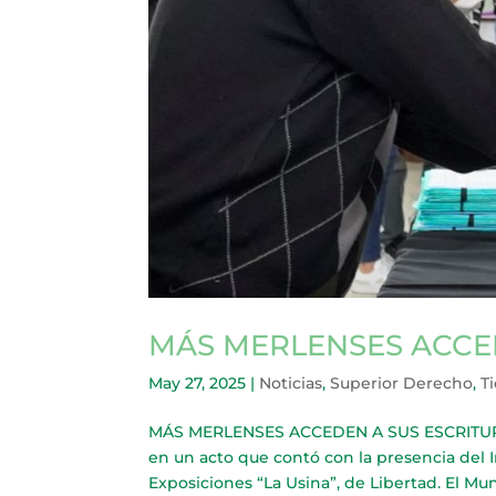
MÁS MERLENSES ACCE
May 27, 2025
|
Noticias
,
Superior Derecho
,
Ti
MÁS MERLENSES ACCEDEN A SUS ESCRITURA
en un acto que contó con la presencia del
Exposiciones “La Usina”, de Libertad. El Muni