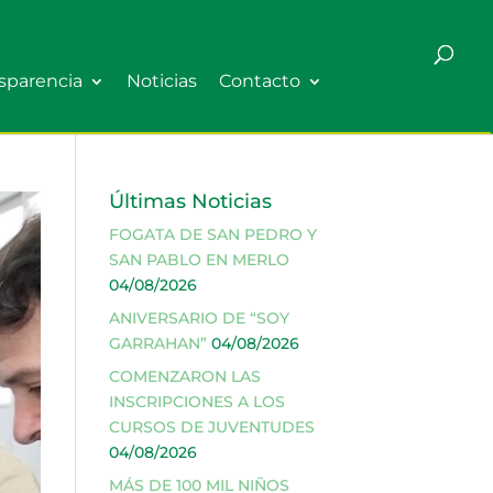
sparencia
Noticias
Contacto
Últimas Noticias
FOGATA DE SAN PEDRO Y
SAN PABLO EN MERLO
04/08/2026
ANIVERSARIO DE “SOY
GARRAHAN”
04/08/2026
COMENZARON LAS
INSCRIPCIONES A LOS
CURSOS DE JUVENTUDES
04/08/2026
MÁS DE 100 MIL NIÑOS