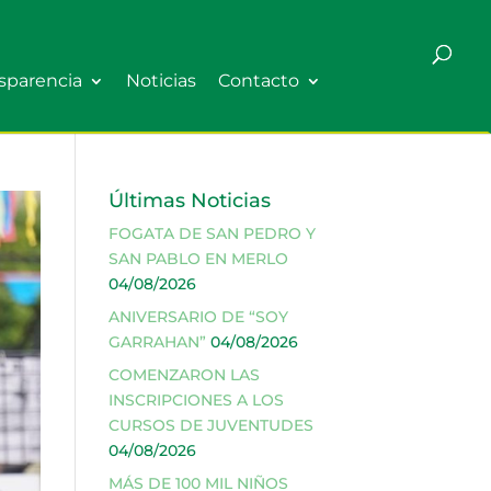
sparencia
Noticias
Contacto
Últimas Noticias
FOGATA DE SAN PEDRO Y
SAN PABLO EN MERLO
04/08/2026
ANIVERSARIO DE “SOY
GARRAHAN”
04/08/2026
COMENZARON LAS
INSCRIPCIONES A LOS
CURSOS DE JUVENTUDES
04/08/2026
MÁS DE 100 MIL NIÑOS