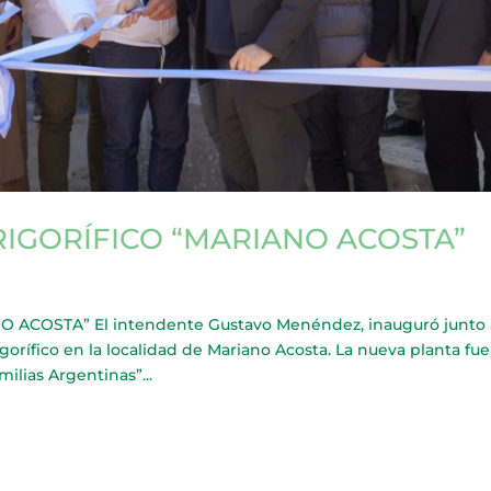
IGORÍFICO “MARIANO ACOSTA”
ACOSTA” El intendente Gustavo Menéndez, inauguró junto 
gorífico en la localidad de Mariano Acosta. La nueva planta fue
ilias Argentinas”...