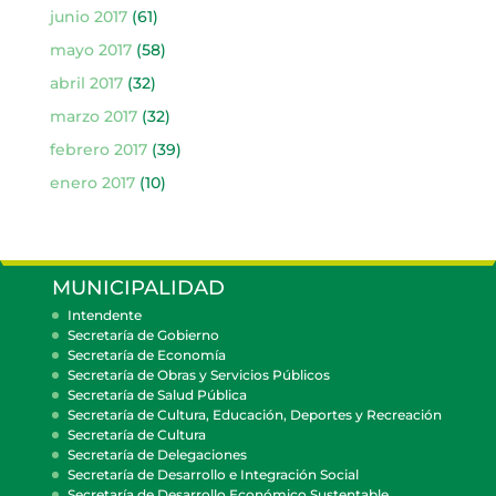
junio 2017
(61)
mayo 2017
(58)
abril 2017
(32)
marzo 2017
(32)
febrero 2017
(39)
enero 2017
(10)
MUNICIPALIDAD
Intendente
Secretaría de Gobierno
Secretaría de Economía
Secretaría de Obras y Servicios Públicos
Secretaría de Salud Pública
Secretaría de Cultura, Educación, Deportes y Recreación
Secretaría de Cultura
Secretaría de Delegaciones
Secretaría de Desarrollo e Integración Social
Secretaría de Desarrollo Económico Sustentable