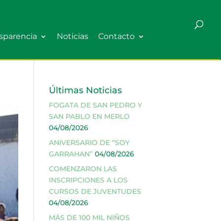
sparencia
Noticias
Contacto
Últimas Noticias
FOGATA DE SAN PEDRO Y
SAN PABLO EN MERLO
04/08/2026
ANIVERSARIO DE “SOY
GARRAHAN”
04/08/2026
COMENZARON LAS
INSCRIPCIONES A LOS
CURSOS DE JUVENTUDES
04/08/2026
MÁS DE 100 MIL NIÑOS