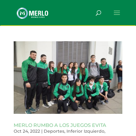
MERLO RUMBO A LOS JUEGOS EVITA
Oct 24, 2022
|
Deportes
,
Inferior Izquierdo
,