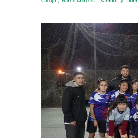
Cortijo”, “Barrio Arco Iris”, “Samoré” y “Liber