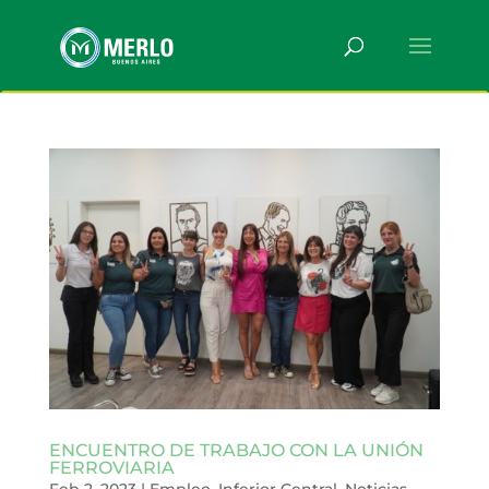
ENCUENTRO DE TRABAJO CON LA UNIÓN
FERROVIARIA
Feb 2, 2023
|
Empleo
,
Inferior Central
,
Noticias