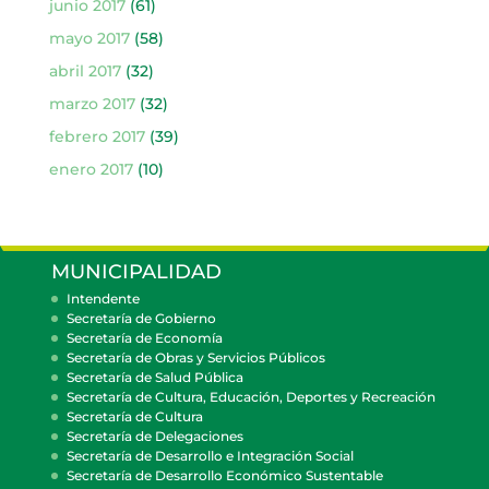
junio 2017
(61)
mayo 2017
(58)
abril 2017
(32)
marzo 2017
(32)
febrero 2017
(39)
enero 2017
(10)
MUNICIPALIDAD
Intendente
Secretaría de Gobierno
Secretaría de Economía
Secretaría de Obras y Servicios Públicos
Secretaría de Salud Pública
Secretaría de Cultura, Educación, Deportes y Recreación
Secretaría de Cultura
Secretaría de Delegaciones
Secretaría de Desarrollo e Integración Social
Secretaría de Desarrollo Económico Sustentable