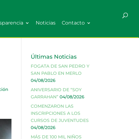
sparencia
Noticias
Contacto
Últimas Noticias
FOGATA DE SAN PEDRO Y
SAN PABLO EN MERLO
04/08/2026
ción
ANIVERSARIO DE “SOY
GARRAHAN”
04/08/2026
COMENZARON LAS
INSCRIPCIONES A LOS
CURSOS DE JUVENTUDES
04/08/2026
MÁS DE 100 MIL NIÑOS