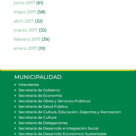
junio 2017
(61)
mayo 2017
(58)
abril 2017
(32)
marzo 2017
(32)
febrero 2017
(39)
enero 2017
(10)
MUNICIPALIDAD
Intendente
Secretaría de Gobierno
Secretaría de Economía
Secretaría de Obras y Servicios Públicos
Secretaría de Salud Pública
Secretaría de Cultura, Educación, Deportes y Recreación
Secretaría de Cultura
Secretaría de Delegaciones
Secretaría de Desarrollo e Integración Social
Secretaría de Desarrollo Económico Sustentable