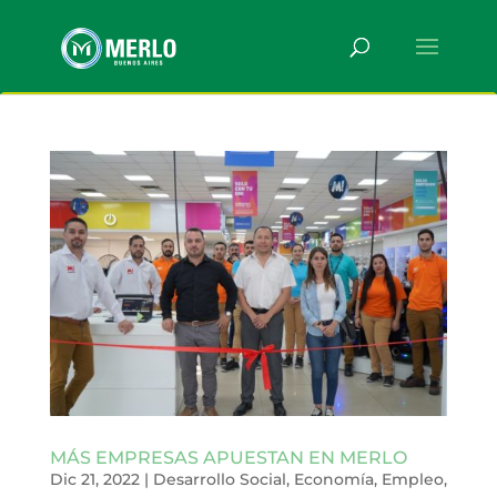
MÁS EMPRESAS APUESTAN EN MERLO
Dic 21, 2022
|
Desarrollo Social
,
Economía
,
Empleo
,