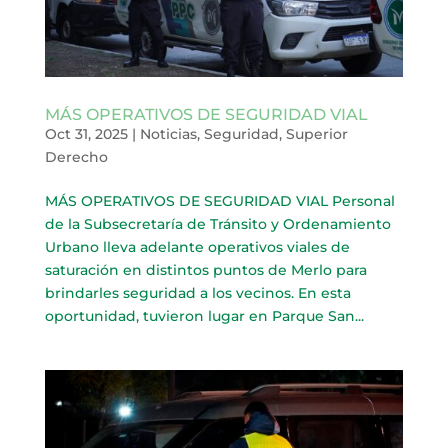
MÁS OPERATIVOS DE SEGURIDAD VIAL
Oct 31, 2025
|
Noticias
,
Seguridad
,
Superior
Derecho
MÁS OPERATIVOS DE SEGURIDAD VIAL Personal
de la Subsecretaría de Tránsito y Ordenamiento
Urbano lleva adelante operativos viales de
saturación en distintos puntos de Merlo para
brindarles seguridad a los vecinos. En esta
oportunidad, tuvieron lugar en Parque San...