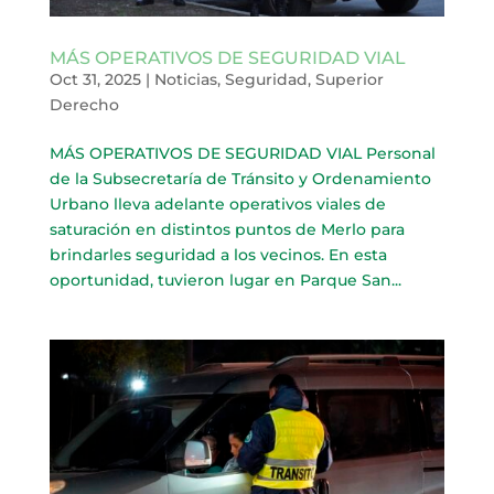
MÁS OPERATIVOS DE SEGURIDAD VIAL
Oct 31, 2025
|
Noticias
,
Seguridad
,
Superior
Derecho
MÁS OPERATIVOS DE SEGURIDAD VIAL Personal
de la Subsecretaría de Tránsito y Ordenamiento
Urbano lleva adelante operativos viales de
saturación en distintos puntos de Merlo para
brindarles seguridad a los vecinos. En esta
oportunidad, tuvieron lugar en Parque San...