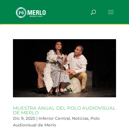
MUESTRA ANUAL DEL POLO AUDIOVISUAL
DE MERLO
Dic 9, 2025
|
Inferior Central
,
Noticias
,
Polo
Audiovisual de Merlo