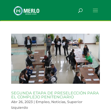
SEGUNDA ETAPA DE PRESELECCIÓN PARA
EL COMPLEJO PENITENCIARIO
Abr 26, 2023
|
Empleo
,
Noticias
,
Superior
Izquierdo