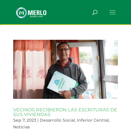
VECINOS RECIBIERON LAS ESCRITURAS DE
SUS VIVIENDAS
Sep 7, 2023
|
Desarrollo Social
,
Inferior Central
,
Noticias