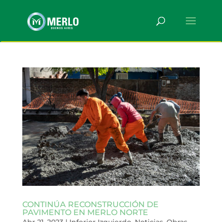
CONTINÚA RECONSTRUCCIÓN DE
PAVIMENTO EN MERLO NORTE
Abr 21, 2023
|
Inferior Izquierdo
,
Noticias
,
Obras