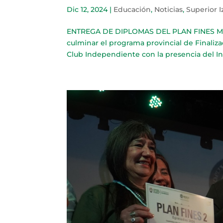
Dic 12, 2024
|
Educación
,
Noticias
,
Superior 
ENTREGA DE DIPLOMAS DEL PLAN FINES Mil e
culminar el programa provincial de Finalizac
Club Independiente con la presencia del In