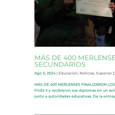
MÁS DE 400 MERLENSE
SECUNDARIOS
Ago 5, 2024
|
Educación
,
Noticias
,
Superior 
MÁS DE 400 MERLENSES FINALIZARON LOS E
FinEs II y recibieron sus diplomas en un ac
junto a autoridades educativas. De la entre