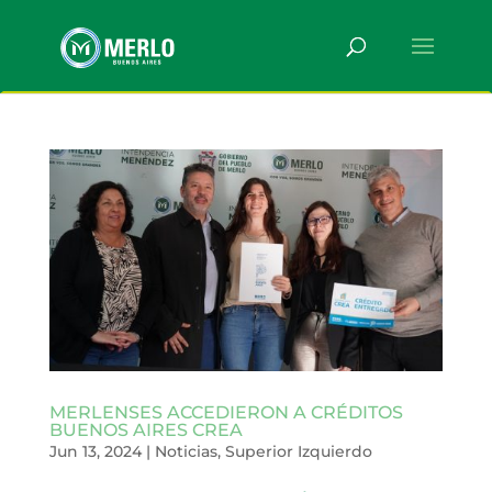
MERLENSES ACCEDIERON A CRÉDITOS
BUENOS AIRES CREA
Jun 13, 2024
|
Noticias
,
Superior Izquierdo