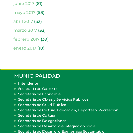
junio 2017
(61)
mayo 2017
(58)
abril 2017
(32)
marzo 2017
(32)
febrero 2017
(39)
enero 2017
(10)
MUNICIPALIDAD
Intendente
Secretaría de Gobierno
Secretaría de Economía
Secretaría de Obras y Servicios Públicos
Secretaría de Salud Pública
Secretaría de Cultura, Educación, Deportes y Recreación
Secretaría de Cultura
Secretaría de Delegaciones
Secretaría de Desarrollo e Integración Social
Secretaría de Desarrollo Económico Sustentable