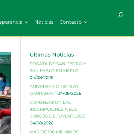
sparencia
Noticias
Contacto
Últimas Noticias
FOGATA DE SAN PEDRO Y
SAN PABLO EN MERLO
04/08/2026
ANIVERSARIO DE “SOY
GARRAHAN”
04/08/2026
COMENZARON LAS
INSCRIPCIONES A LOS
CURSOS DE JUVENTUDES
04/08/2026
MÁS DE 100 MIL NIÑOS