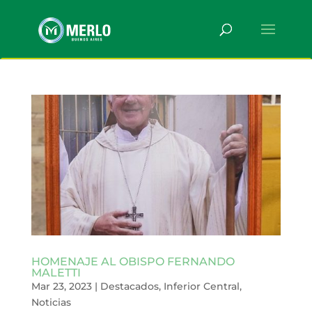
HOMENAJE AL OBISPO FERNANDO
MALETTI
Mar 23, 2023
|
Destacados
,
Inferior Central
,
Noticias