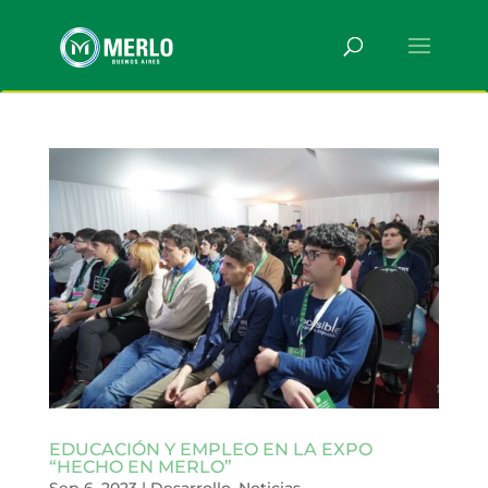
EDUCACIÓN Y EMPLEO EN LA EXPO
“HECHO EN MERLO”
Sep 6, 2023
|
Desarrollo
,
Noticias