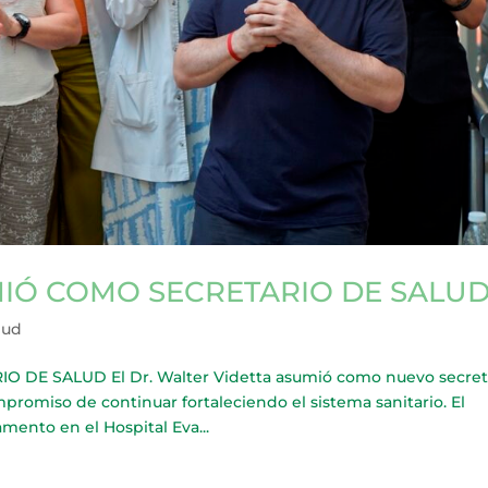
MIÓ COMO SECRETARIO DE SALU
lud
DE SALUD El Dr. Walter Videtta asumió como nuevo secret
promiso de continuar fortaleciendo el sistema sanitario. El
ento en el Hospital Eva...