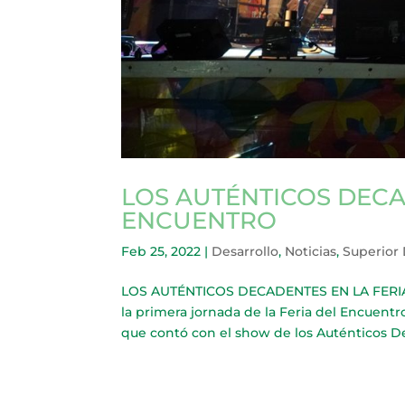
LOS AUTÉNTICOS DECA
ENCUENTRO
Feb 25, 2022
|
Desarrollo
,
Noticias
,
Superior
LOS AUTÉNTICOS DECADENTES EN LA FERIA D
la primera jornada de la Feria del Encuentr
que contó con el show de los Auténticos Dec