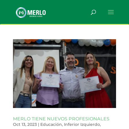
MERLO TIENE NUEVOS PROFESIONALES
Oct 13, 2023
|
Educación
,
Inferior Izquierdo
,