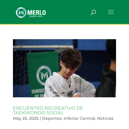
ENCUENTRO RECREATIVO DE
TAEKWONDO SOCIAL
May 25, 2025
|
Deportes
,
Inferior Central
,
Noticias