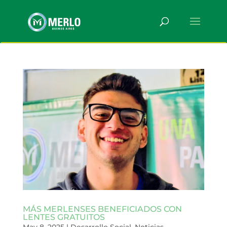
MÁS MERLENSES BENEFICIADOS CON
LENTES GRATUITOS
May 8, 2025
|
Desarrollo Social
,
Noticias