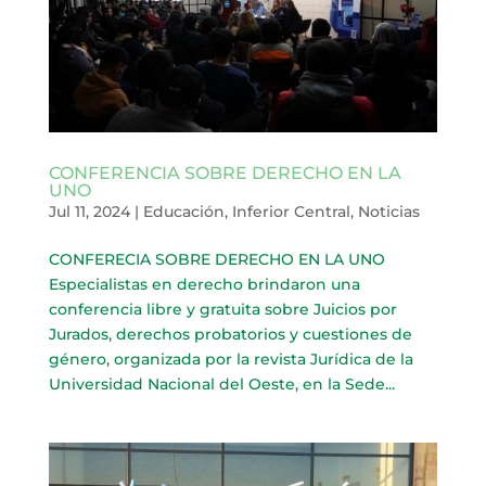
CONFERENCIA SOBRE DERECHO EN LA
UNO
Jul 11, 2024
|
Educación
,
Inferior Central
,
Noticias
CONFERECIA SOBRE DERECHO EN LA UNO
Especialistas en derecho brindaron una
conferencia libre y gratuita sobre Juicios por
Jurados, derechos probatorios y cuestiones de
género, organizada por la revista Jurídica de la
Universidad Nacional del Oeste, en la Sede...