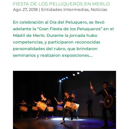
FIESTA DE LOS PELUQUEROS EN MERLO
Ago 27, 2018
|
Entidades Intermedias
,
Noticias
En celebración al Día del Peluquero, se llevó
adelante la “Gran Fiesta de los Peluqueros” en el
Mástil de Merlo. Durante la jornada hubo
competencias, y participaron reconocidas
personalidades del rubro, que brindaron
seminarios y realizaron exposiciones....