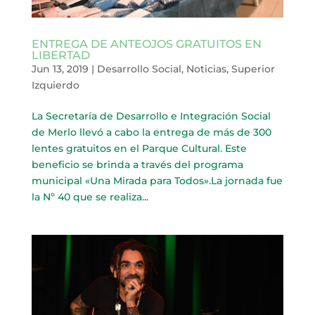
ENTREGA DE ANTEOJOS GRATUITOS EN
LIBERTAD
Jun 13, 2019
|
Desarrollo Social
,
Noticias
,
Superior
Izquierdo
La Secretaría de Desarrollo e Integración Social
de Merlo llevó a cabo la entrega de más de 300
lentes gratuitos en el Parque Cultural. Este
beneficio se brinda a través del programa
municipal «Una Mirada para Todos».La jornada fue
la Nº 40 que se realiza...