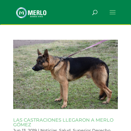
LAS CASTRACIONES LLEGARON A MERLO
GÓMEZ
Jun 13, 2019
|
Noticias
,
Salud
,
Superior Derecho